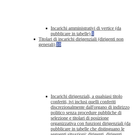
Incarichi amministrativi di vertice (da
pubblicare in tabelle)
1
Titolari di incarichi dirigenziali (dirigenti non
generali)
10
Incarichi dirigenziali, a qualsiasi titolo
conferiti, ivi inclusi quelli conferiti
discrezionalmente dall'organo di indirizzo
politico senza procedure pubbliche di
selezione e titolari di posizione
organizzativa con funzioni dirigenziali (da
pubblicare in tabelle che distinguano le
seguenti situazioni: dirigenti, dirigenti