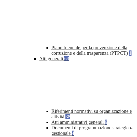
Piano triennale per la prevenzione della
corruzione e della trasparenza (PTPCT)
1
Atti generali
69
Riferimenti normativi su organizzazione e
attività
38
Atti amministrativi generali
9
Documenti di programmazione strategico-
gestionale
4