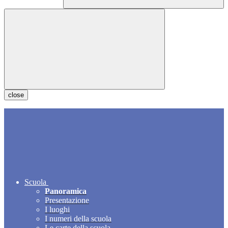
close
Scuola
Panoramica
Presentazione
I luoghi
I numeri della scuola
Le carte della scuola