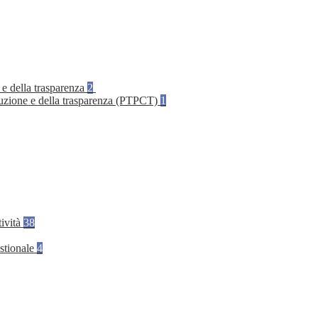
 e della trasparenza
2
rruzione e della trasparenza (PTPCT)
1
tività
38
stionale
4