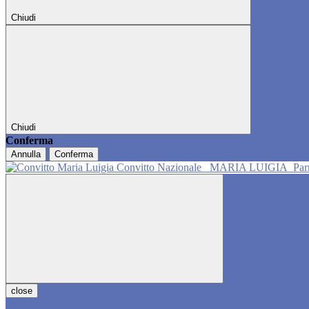
Chiudi
Chiudi
Conferma
Annulla
Conferma
Convitto Nazionale
MARIA LUIGIA
Pa
close