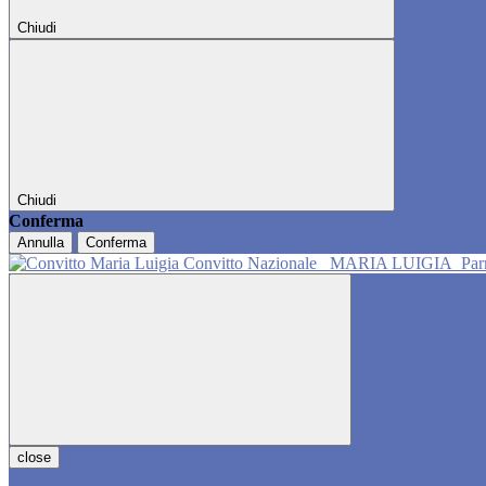
Chiudi
Chiudi
Conferma
Annulla
Conferma
Convitto Nazionale
MARIA LUIGIA
Pa
close