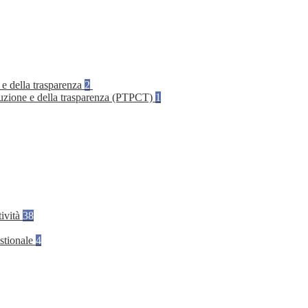
 e della trasparenza
2
rruzione e della trasparenza (PTPCT)
1
tività
38
stionale
4