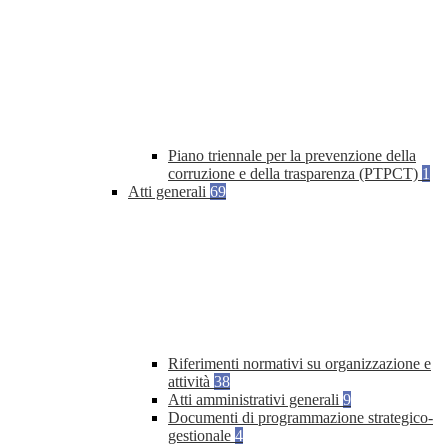
Piano triennale per la prevenzione della
corruzione e della trasparenza (PTPCT)
1
Atti generali
69
Riferimenti normativi su organizzazione e
attività
38
Atti amministrativi generali
9
Documenti di programmazione strategico-
gestionale
4