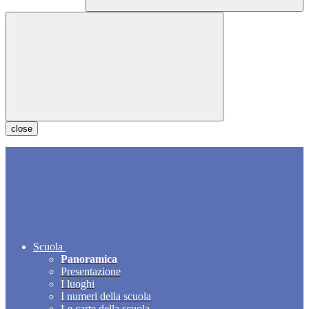
close
Scuola
Panoramica
Presentazione
I luoghi
I numeri della scuola
Le carte della scuola