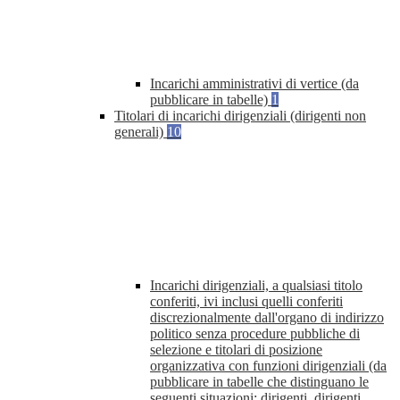
Incarichi amministrativi di vertice (da
pubblicare in tabelle)
1
Titolari di incarichi dirigenziali (dirigenti non
generali)
10
Incarichi dirigenziali, a qualsiasi titolo
conferiti, ivi inclusi quelli conferiti
discrezionalmente dall'organo di indirizzo
politico senza procedure pubbliche di
selezione e titolari di posizione
organizzativa con funzioni dirigenziali (da
pubblicare in tabelle che distinguano le
seguenti situazioni: dirigenti, dirigenti