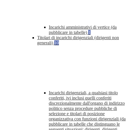
Incarichi amministrativi di vertice (da
pubblicare in tabelle)
1
Titolari di incarichi dirigenziali (dirigenti non
generali)
10
Incarichi dirigenziali, a qualsiasi titolo
conferiti, ivi inclusi quelli conferiti
discrezionalmente dall'organo di indirizzo
politico senza procedure pubbliche di
selezione e titolari di posizione
organizzativa con funzioni dirigenziali (da
pubblicare in tabelle che distinguano le
seguenti situazioni: dirigenti, dirigenti