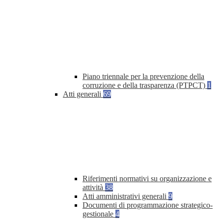
Piano triennale per la prevenzione della
corruzione e della trasparenza (PTPCT)
1
Atti generali
69
Riferimenti normativi su organizzazione e
attività
38
Atti amministrativi generali
9
Documenti di programmazione strategico-
gestionale
4