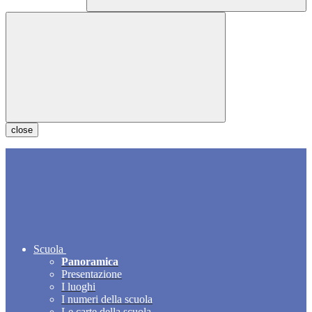
close
Scuola
Panoramica
Presentazione
I luoghi
I numeri della scuola
Le carte della scuola