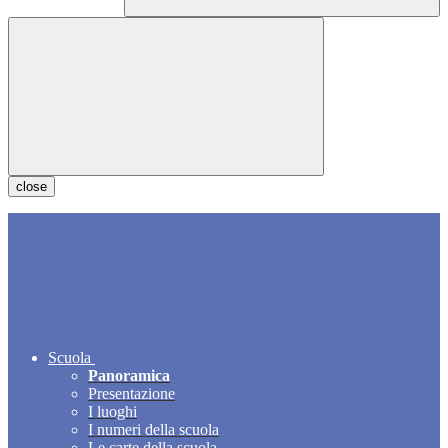
close
Scuola
Panoramica
Presentazione
I luoghi
I numeri della scuola
Le carte della scuola