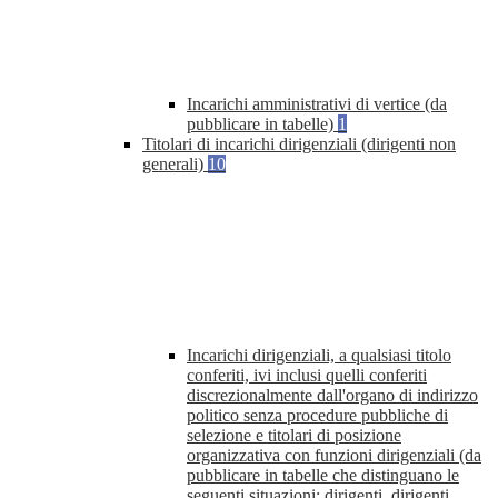
Incarichi amministrativi di vertice (da
pubblicare in tabelle)
1
Titolari di incarichi dirigenziali (dirigenti non
generali)
10
Incarichi dirigenziali, a qualsiasi titolo
conferiti, ivi inclusi quelli conferiti
discrezionalmente dall'organo di indirizzo
politico senza procedure pubbliche di
selezione e titolari di posizione
organizzativa con funzioni dirigenziali (da
pubblicare in tabelle che distinguano le
seguenti situazioni: dirigenti, dirigenti