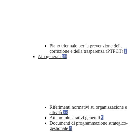
Piano triennale per la prevenzione della
corruzione e della trasparenza (PTPCT)
1
Atti generali
69
Riferimenti normativi su organizzazione e
attività
38
Atti amministrativi generali
9
Documenti di programmazione strategico-
gestionale
4