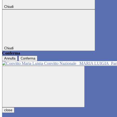
Chiudi
Chiudi
Conferma
Annulla
Conferma
Convitto Nazionale
MARIA LUIGIA
Pa
close