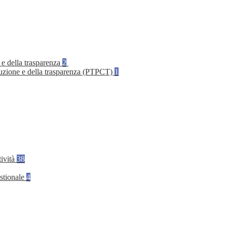
 e della trasparenza
2
rruzione e della trasparenza (PTPCT)
1
tività
38
stionale
4