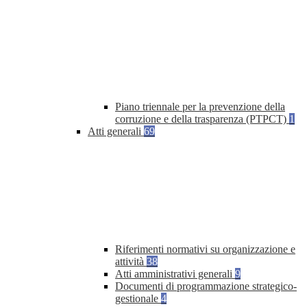
Piano triennale per la prevenzione della
corruzione e della trasparenza (PTPCT)
1
Atti generali
69
Riferimenti normativi su organizzazione e
attività
38
Atti amministrativi generali
9
Documenti di programmazione strategico-
gestionale
4