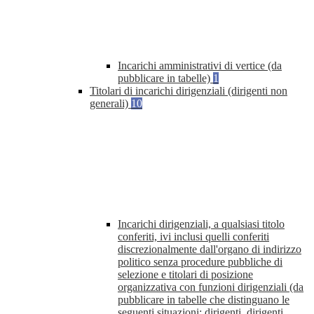
Incarichi amministrativi di vertice (da
pubblicare in tabelle)
1
Titolari di incarichi dirigenziali (dirigenti non
generali)
10
Incarichi dirigenziali, a qualsiasi titolo
conferiti, ivi inclusi quelli conferiti
discrezionalmente dall'organo di indirizzo
politico senza procedure pubbliche di
selezione e titolari di posizione
organizzativa con funzioni dirigenziali (da
pubblicare in tabelle che distinguano le
seguenti situazioni: dirigenti, dirigenti