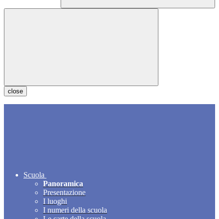
close
Scuola
Panoramica
Presentazione
I luoghi
I numeri della scuola
Le carte della scuola