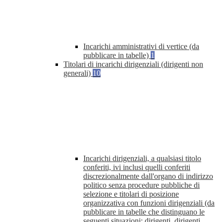
Incarichi amministrativi di vertice (da
pubblicare in tabelle)
1
Titolari di incarichi dirigenziali (dirigenti non
generali)
10
Incarichi dirigenziali, a qualsiasi titolo
conferiti, ivi inclusi quelli conferiti
discrezionalmente dall'organo di indirizzo
politico senza procedure pubbliche di
selezione e titolari di posizione
organizzativa con funzioni dirigenziali (da
pubblicare in tabelle che distinguano le
seguenti situazioni: dirigenti, dirigenti