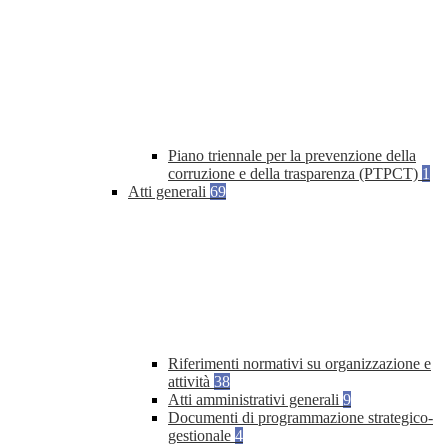
Piano triennale per la prevenzione della
corruzione e della trasparenza (PTPCT)
1
Atti generali
69
Riferimenti normativi su organizzazione e
attività
38
Atti amministrativi generali
9
Documenti di programmazione strategico-
gestionale
4