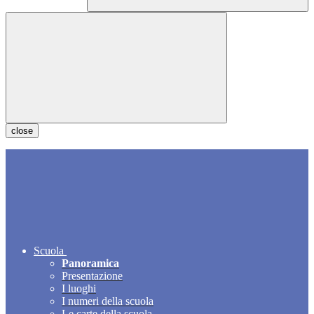
close
Scuola
Panoramica
Presentazione
I luoghi
I numeri della scuola
Le carte della scuola