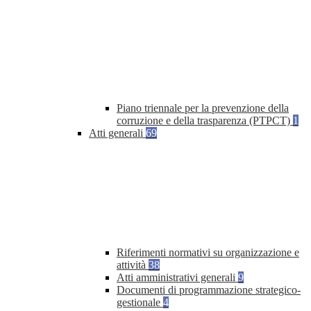
Piano triennale per la prevenzione della
corruzione e della trasparenza (PTPCT)
1
Atti generali
69
Riferimenti normativi su organizzazione e
attività
38
Atti amministrativi generali
9
Documenti di programmazione strategico-
gestionale
4