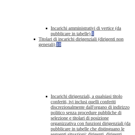
Incarichi amministrativi di vertice (da
pubblicare in tabelle)
1
Titolari di incarichi dirigenziali (dirigenti non
generali)
10
Incarichi dirigenziali, a qualsiasi titolo
conferiti, ivi inclusi quelli conferiti
discrezionalmente dall'organo di indirizzo
politico senza procedure pubbliche di
selezione e titolari di posizione
organizzativa con funzioni dirigenziali (da
pubblicare in tabelle che distinguano le
seguenti situazioni: dirigenti, dirigenti