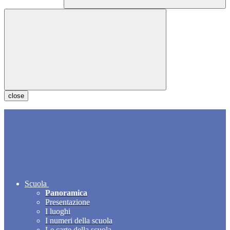
close
Scuola
Panoramica
Presentazione
I luoghi
I numeri della scuola
Le carte della scuola